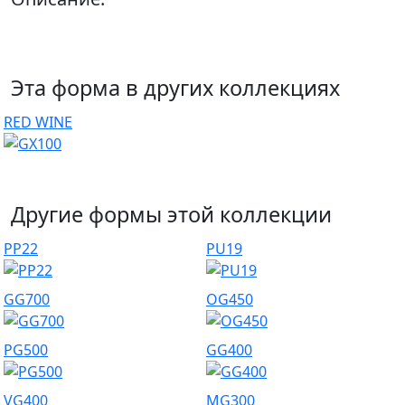
Эта форма в других коллекциях
RED WINE
Другие формы этой коллекции
PP22
PU19
GG700
OG450
PG500
GG400
VG400
MG300