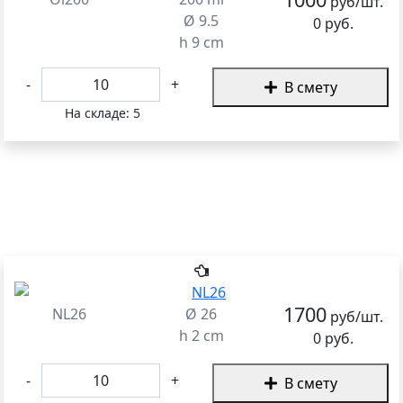
руб/шт.
Ø 9.5
0 руб.
h 9 cm
-
+
В смету
На складе:
5
1700
NL26
Ø 26
руб/шт.
h 2 cm
0 руб.
-
+
В смету