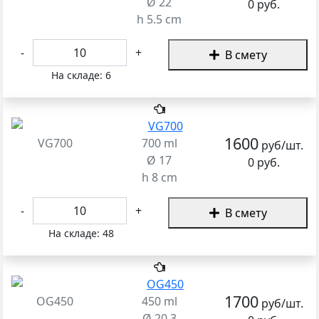
Ø 22
0 руб.
h 5.5 cm
-
+
В смету
На складе:
6
1600
VG700
700 ml
руб/шт.
Ø 17
0 руб.
h 8 cm
-
+
В смету
На складе:
48
1700
OG450
450 ml
руб/шт.
Ø 20.3