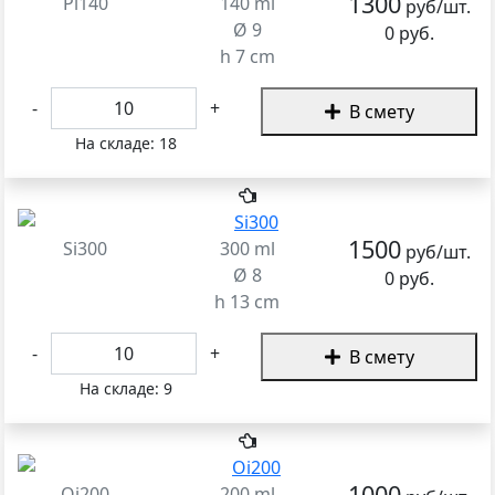
1300
Pi140
140 ml
руб/шт.
Ø 9
0 руб.
h 7 cm
-
+
В смету
На складе:
18
1500
Si300
300 ml
руб/шт.
Ø 8
0 руб.
h 13 cm
-
+
В смету
На складе:
9
1000
Oi200
200 ml