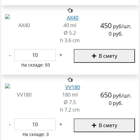
450
AX40
40 ml
руб/шт.
Ø 5.2
0 руб.
h 3.6 cm
-
+
В смету
На складе:
93
650
VV180
180 ml
руб/шт.
Ø 7.5
0 руб.
h 7.2 cm
-
+
В смету
На складе:
3