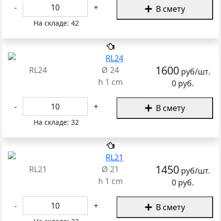
-
+
В смету
На складе:
42
1600
RL24
Ø 24
руб/шт.
h 1 cm
0 руб.
-
+
В смету
На складе:
32
1450
RL21
Ø 21
руб/шт.
h 1 cm
0 руб.
-
+
В смету