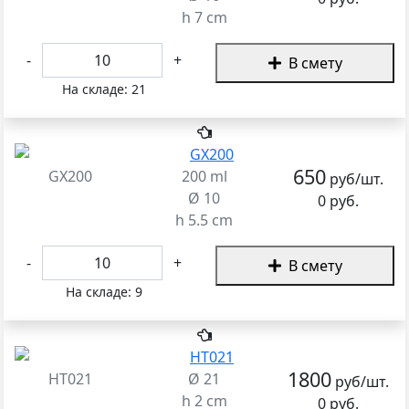
h 7 cm
-
+
В смету
На складе:
21
650
GX200
200 ml
руб/шт.
Ø 10
0 руб.
h 5.5 cm
-
+
В смету
На складе:
9
1800
HT021
Ø 21
руб/шт.
h 2 cm
0 руб.