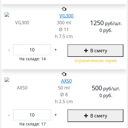
1250
VG300
300 ml
руб/шт.
Ø 11
0 руб.
h 7.5 cm
-
+
В смету
На складе:
14
Ограниченная серия
500
AX50
50 ml
руб/шт.
Ø 8
0 руб.
h 2.5 cm
-
+
В смету
На складе:
17