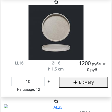
1200
LL16
Ø 16
руб/шт.
h 1.5 cm
0 руб.
-
+
В смету
На складе:
12