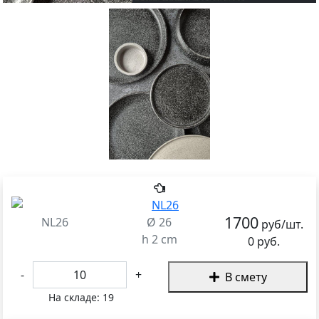
1700
NL26
Ø 26
руб/шт.
h 2 cm
0 руб.
-
+
В смету
На складе:
19