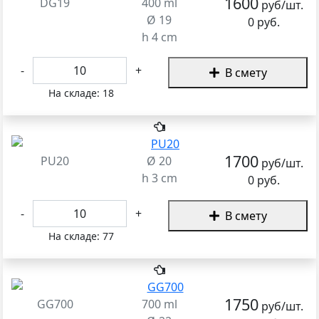
1600
DG19
400 ml
руб/шт.
Ø 19
0 руб.
h 4 cm
-
+
В смету
На складе:
18
1700
PU20
Ø 20
руб/шт.
h 3 cm
0 руб.
-
+
В смету
На складе:
77
1750
GG700
700 ml
руб/шт.