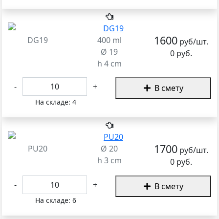
1600
DG19
400 ml
руб/шт.
Ø 19
0 руб.
h 4 cm
-
+
В смету
На складе:
4
1700
PU20
Ø 20
руб/шт.
h 3 cm
0 руб.
-
+
В смету
На складе:
6