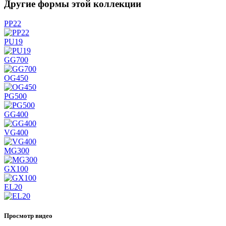
Другие формы этой коллекции
PP22
PU19
GG700
OG450
PG500
GG400
VG400
MG300
GX100
EL20
Просмотр видео