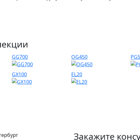
лекции
GG700
OG450
PG5
GX100
EL20
Закажите конс
етербург