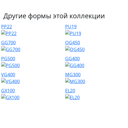
Другие формы этой коллекции
PP22
PU19
GG700
OG450
PG500
GG400
VG400
MG300
GX100
EL20