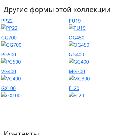
Другие формы этой коллекции
PP22
PU19
GG700
OG450
PG500
GG400
VG400
MG300
GX100
EL20
Контакты