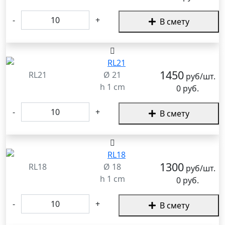
-
+
В смету
1450
RL21
Ø 21
руб/шт.
h 1 cm
0 руб.
-
+
В смету
1300
RL18
Ø 18
руб/шт.
h 1 cm
0 руб.
-
+
В смету