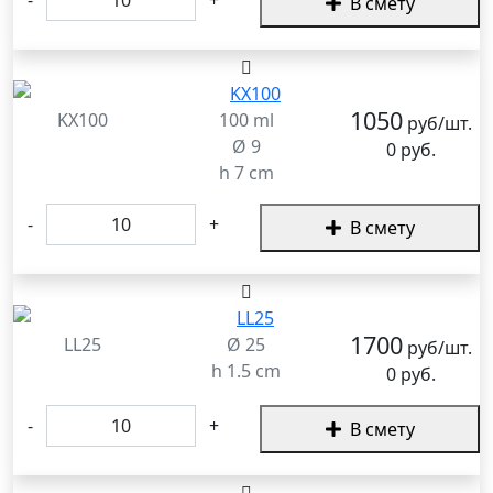
В смету
1050
KX100
100 ml
руб/шт.
Ø 9
0 руб.
h 7 cm
-
+
В смету
1700
LL25
Ø 25
руб/шт.
h 1.5 cm
0 руб.
-
+
В смету