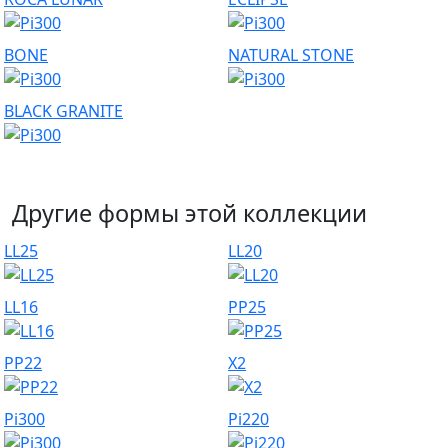
BONE
NATURAL STONE
BLACK GRANITE
Другие формы этой коллекции
LL25
LL20
LL16
PP25
PP22
X2
Pi300
Pi220