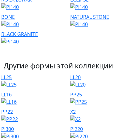
BONE
NATURAL STONE
BLACK GRANITE
Другие формы этой коллекции
LL25
LL20
LL16
PP25
PP22
X2
Pi300
Pi220