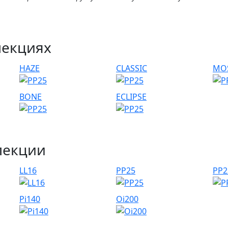
лекциях
HAZE
CLASSIC
MO
BONE
ECLIPSE
лекции
LL16
PP25
PP2
Pi140
Oi200