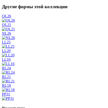
Другие формы этой коллекции
QL26
QL21
NL26
LL25
LL20
LL16
RL24
RL21
RL18
PP31
Просмотр видео