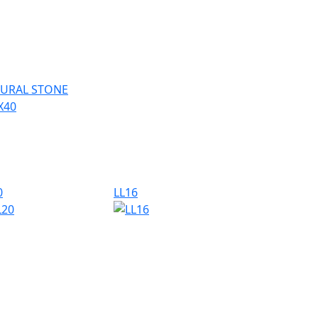
URAL STONE
0
LL16