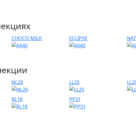
лекциях
CHOCO MILK
ECLIPSE
NAT
лекции
NL26
LL25
LL2
RL18
PP31