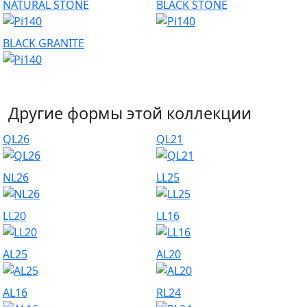
NATURAL STONE
BLACK STONE
BLACK GRANITE
Другие формы этой коллекции
QL26
QL21
NL26
LL25
LL20
LL16
AL25
AL20
AL16
RL24