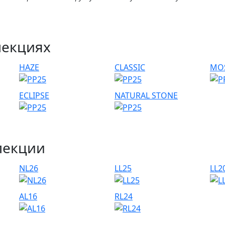
лекциях
HAZE
CLASSIC
MO
ECLIPSE
NATURAL STONE
лекции
NL26
LL25
LL2
AL16
RL24