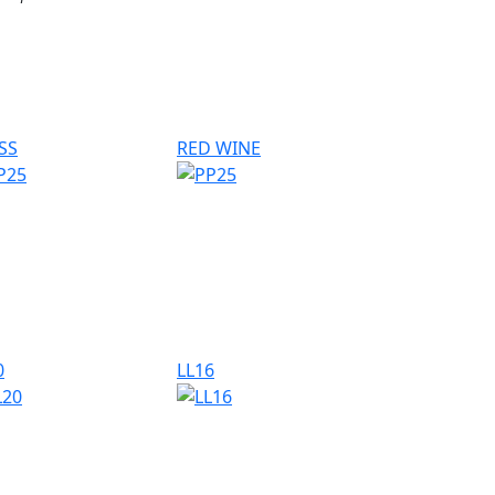
SS
RED WINE
0
LL16