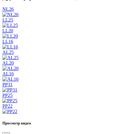
NL26
LL25
LL20
LL16
AL25
AL20
AL16
PP31
PP25
PP22
Просмотр видео