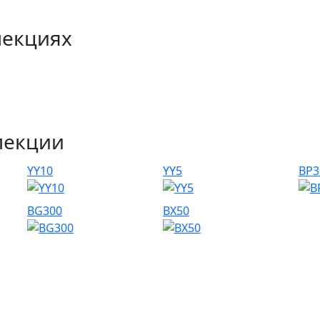
лекциях
лекции
YY10
YY5
BP3
BG300
BX50