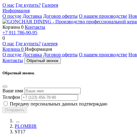
О нас
Где купить?
Галерея
Информация
О посуде
Доставка
Договор оферты
О нашем производстве
Нов
Корзина
0
Контакты
+7 911 786-90-95
0
О нас
Где купить?
галерея
Корзина
0
Информация
О посуде
Доставка
Договор оферты
О нашем производстве
Нов
Контакты
Обратный звонок
Обратный звонок
Ваше имя
Телефон
Передачу персональных данных подтверждаю
Отправить
...
PLOMBIR
ST17