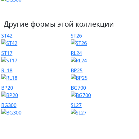
Другие формы этой коллекции
ST42
ST26
ST17
RL24
RL18
BP25
BP20
BG700
BG300
SL27