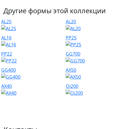
Другие формы этой коллекции
AL25
AL20
AL16
PP25
PP22
GG700
GG400
AX50
AX40
Oi200