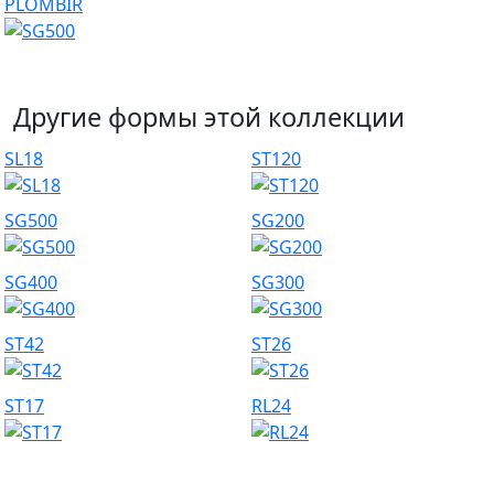
PLOMBIR
Другие формы этой коллекции
SL18
ST120
SG500
SG200
SG400
SG300
ST42
ST26
ST17
RL24