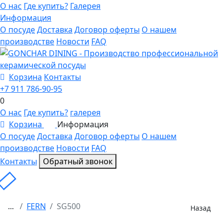
О нас
Где купить?
Галерея
Информация
О посуде
Доставка
Договор оферты
О нашем
производстве
Новости
FAQ
Корзина
Контакты
+7 911 786-90-95
0
О нас
Где купить?
галерея
Корзина
Информация
0
О посуде
Доставка
Договор оферты
О нашем
производстве
Новости
FAQ
Контакты
Обратный звонок
...
FERN
SG500
Назад