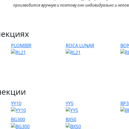
производится вручную и поэтому оно индивидуально и непо
лекциях
PLOMBIR
ROCA LUNAR
BO
лекции
YY10
YY5
BP3
BG300
BX50