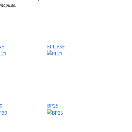
вторимо.
NE
ECLIPSE
0
BP25