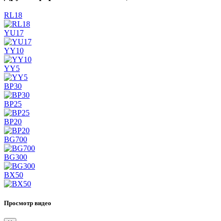
RL18
YU17
YY10
YY5
BP30
BP25
BP20
BG700
BG300
BX50
Просмотр видео