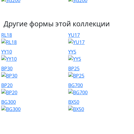
Другие формы этой коллекции
RL18
YU17
YY10
YY5
BP30
BP25
BP20
BG700
BG300
BX50