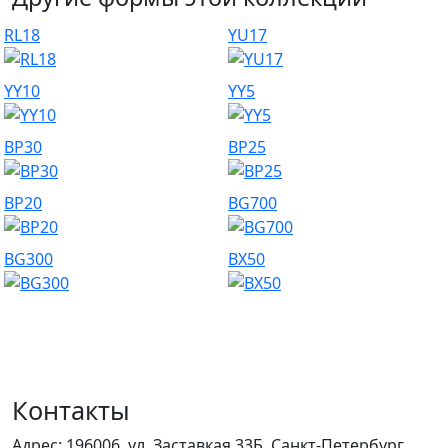
RL18
YU17
YY10
YY5
BP30
BP25
BP20
BG700
BG300
BX50
Контакты
Адрес:
196006, ул. Заставкая 33Б, Санкт-Петербург