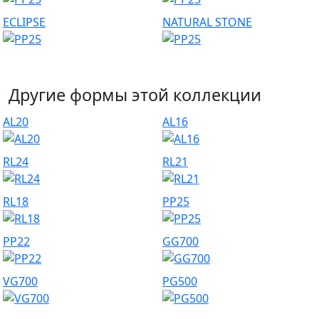
ECLIPSE
NATURAL STONE
Другие формы этой коллекции
AL20
AL16
RL24
RL21
RL18
PP25
PP22
GG700
VG700
PG500