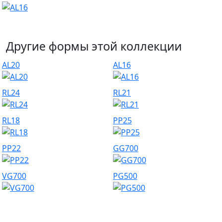
Другие формы этой коллекции
AL20
AL16
RL24
RL21
RL18
PP25
PP22
GG700
VG700
PG500