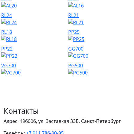
RL24
RL21
RL18
PP25
PP22
GG700
VG700
PG500
Контакты
Адрес:
196006, ул. Заставкая 33Б, Санкт-Петербург
Телефон:
+7 911 786-90-95