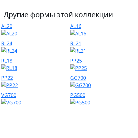
Другие формы этой коллекции
AL20
AL16
RL24
RL21
RL18
PP25
PP22
GG700
VG700
PG500