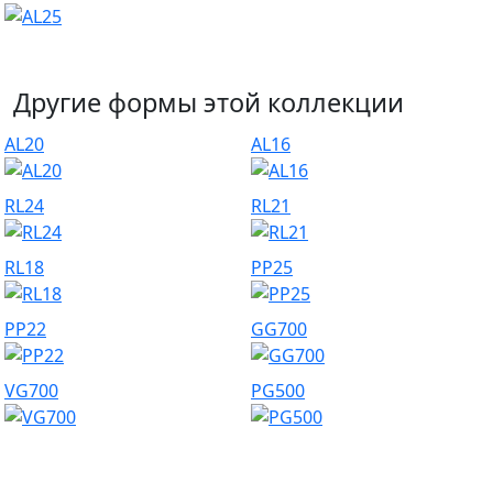
Другие формы этой коллекции
AL20
AL16
RL24
RL21
RL18
PP25
PP22
GG700
VG700
PG500